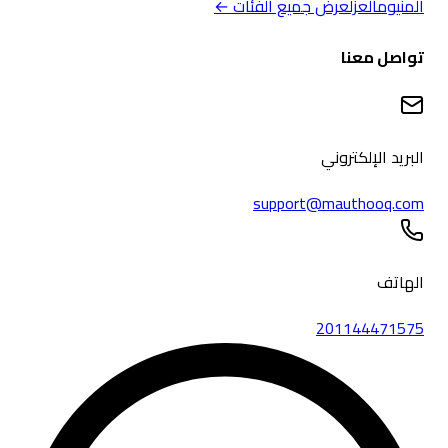
ألمنيوم
العزل
عرض جميع الفئات ←
تواصل معنا
البريد الإلكتروني
support@mauthooq.com
الهاتف
201144471575